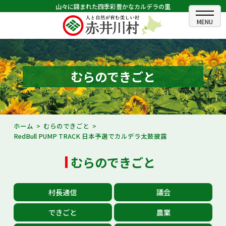
山々に囲まれた四季彩豊かなカルデラの里
ホーム
むらのできごと
むらのできごと
むらのプロフィール
くらしの情報
ホーム
むらのできごと
RedBull PUMP TRACK 日本予選でカルデラ太鼓披露
村長室
むらのできごと
ふるさと納税
観光・イベント情報
村長通信
議会
あかいがわ広報
できごと
農業