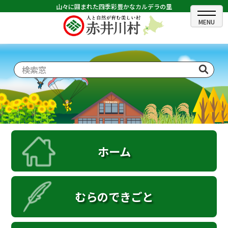
山々に囲まれた四季彩豊かなカルデラの里
ホーム
むらのできごと
むらのプロフィール
くらしの情報
村長室
ホーム
ふるさと納税
観光・イベント情報
むらのできごと
あかいがわ広報