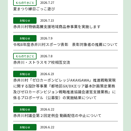
2026.7.27
むらのできごと
夏まつり縁日ごっこ遊び
2026.7.15
お知らせ
赤井川村物価高騰支援地域商品券事業を実施します
2026.7.9
お知らせ
令和8年度赤井川村スポーツ表彰 表彰対象者の推薦について
2026.7.8
むらのできごと
赤井川・ストラスモア校相互交流
2026.6.23
お知らせ
赤井川村「ゼロカーボンビレッジAKAIGAWA」推進戦略実現
に関する設計等事業『都地区GX/DXエリア基本計画策定業務
及びゼロカーボンビジョン戦略推進協議会運営支援業務』に
係るプロポーザル（公募型）の実施結果について
2026.6.22
お知らせ
赤井川村議会第２回定例会 動画配信の中止について
2026.6.22
お知らせ