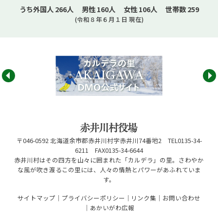
うち外国人
266
人 男性
160
人 女性
106
人 世帯数
259
(令和８年６月１日 現在)
〒046-0592 北海道余市郡赤井川村字赤井川74番地2 TEL0135-34-
6211 FAX0135-34-6644
赤井川村はその四方を山々に囲まれた「カルデラ」の里。さわやか
な風が吹き渡るこの里には、人々の情熱とパワーがあふれていま
す。
サイトマップ
プライバシーポリシー
リンク集
お問い合わせ
あかいがわ広報