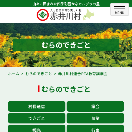
山々に囲まれた四季彩豊かなカルデラの里
ホーム
むらのできごと
むらのできごと
むらのプロフィール
くらしの情報
ホーム
むらのできごと
赤井川村連合PTA教育講演会
村長室
むらのできごと
ふるさと納税
村長通信
議会
観光・イベント情報
できごと
農業
あかいがわ広報
観光
行事