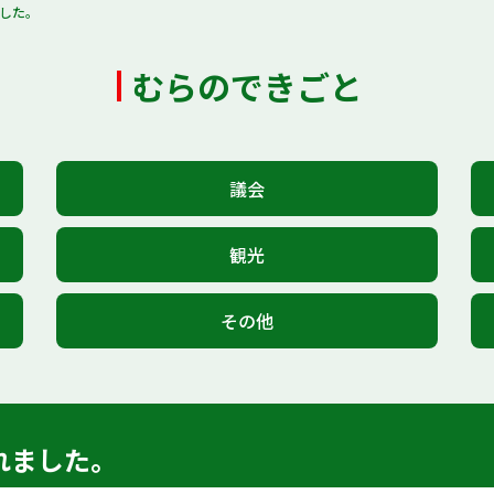
した。
むらのできごと
議会
観光
その他
れました。