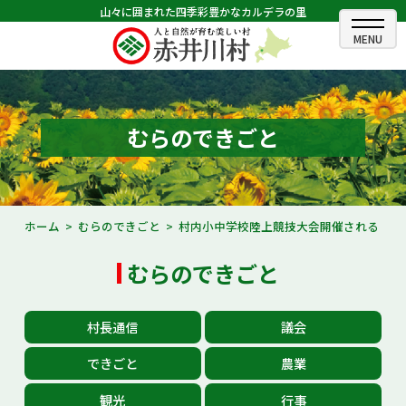
山々に囲まれた四季彩豊かなカルデラの里
ホーム
むらのできごと
むらのできごと
むらのプロフィール
くらしの情報
ホーム
むらのできごと
村内小中学校陸上競技大会開催される
村長室
むらのできごと
ふるさと納税
村長通信
議会
観光・イベント情報
できごと
農業
あかいがわ広報
観光
行事