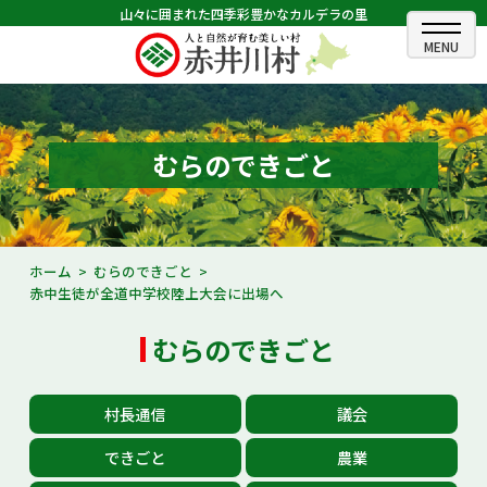
山々に囲まれた四季彩豊かなカルデラの里
ホーム
むらのできごと
むらのできごと
むらのプロフィール
くらしの情報
ホーム
むらのできごと
赤中生徒が全道中学校陸上大会に出場へ
村長室
むらのできごと
ふるさと納税
観光・イベント情報
村長通信
議会
あかいがわ広報
できごと
農業