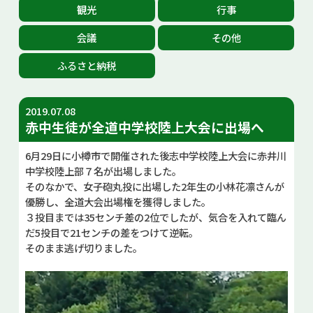
観光
行事
お問い合せ
会議
その他
Select Language
▼
ふるさと納税
2019.07.08
赤中生徒が全道中学校陸上大会に出場へ
6月29日に小樽市で開催された後志中学校陸上大会に赤井川
中学校陸上部７名が出場しました。
そのなかで、女子砲丸投に出場した2年生の小林花凛さんが
優勝し、全道大会出場権を獲得しました。
３投目までは35センチ差の2位でしたが、気合を入れて臨ん
だ5投目で21センチの差をつけて逆転。
そのまま逃げ切りました。