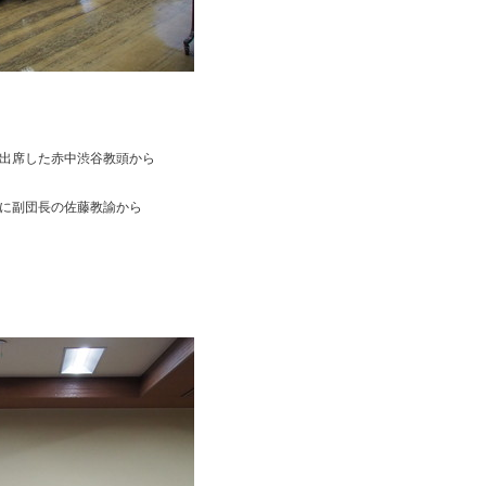
出席した赤中渋谷教頭から
に副団長の佐藤教諭から