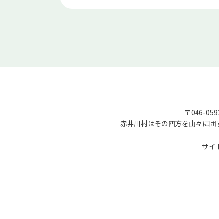
〒046-05
赤井川村はその四方を山々に囲
サイ