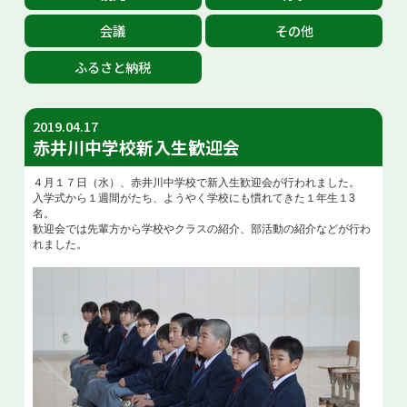
お問い合せ
会議
その他
ふるさと納税
Select Language
▼
2019.04.17
赤井川中学校新入生歓迎会
４月１７日（水）、赤井川中学校で新入生歓迎会が行われました。
入学式から１週間がたち、ようやく学校にも慣れてきた１年生１3
名。
歓迎会では先輩方から学校やクラスの紹介、部活動の紹介などが行わ
れました。