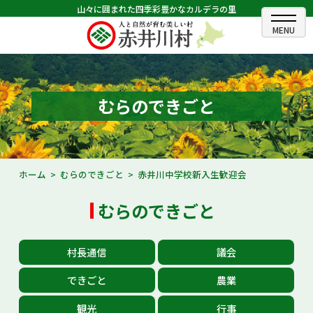
山々に囲まれた四季彩豊かなカルデラの里
ホーム
むらのできごと
むらのできごと
むらのプロフィール
くらしの情報
ホーム
むらのできごと
赤井川中学校新入生歓迎会
村長室
むらのできごと
ふるさと納税
村長通信
議会
観光・イベント情報
できごと
農業
あかいがわ広報
観光
行事