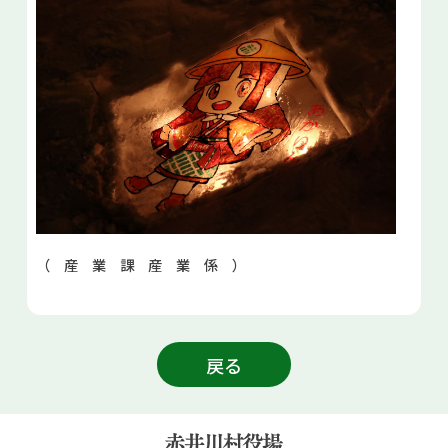
（ 産 業 課 産 業 係 ）
戻る