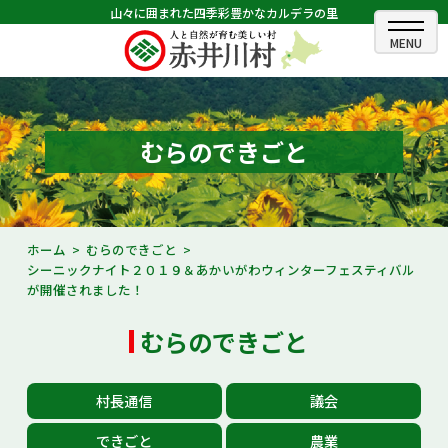
山々に囲まれた四季彩豊かなカルデラの里
ホーム
むらのできごと
むらのできごと
むらのプロフィール
くらしの情報
ホーム
むらのできごと
シーニックナイト２０１９＆あかいがわウィンターフェスティバル
村長室
が開催されました！
ふるさと納税
むらのできごと
観光・イベント情報
村長通信
議会
あかいがわ広報
できごと
農業