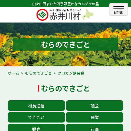
山々に囲まれた四季彩豊かなカルデラの里
ホーム
むらのできごと
むらのできごと
むらのプロフィール
くらしの情報
ホーム
むらのできごと
クロカン講習会
村長室
むらのできごと
ふるさと納税
村長通信
議会
観光・イベント情報
できごと
農業
あかいがわ広報
観光
行事