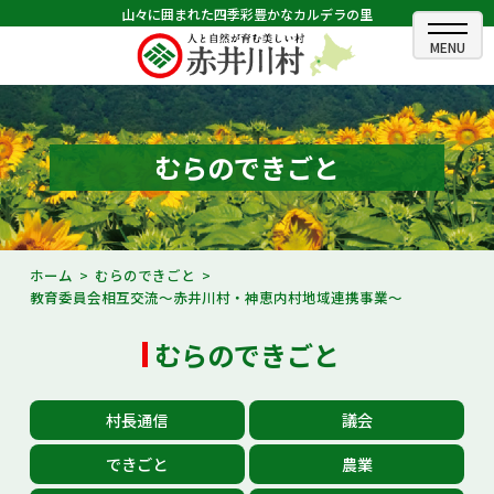
山々に囲まれた四季彩豊かなカルデラの里
ホーム
むらのできごと
むらのできごと
むらのプロフィール
くらしの情報
ホーム
むらのできごと
教育委員会相互交流～赤井川村・神恵内村地域連携事業～
村長室
むらのできごと
ふるさと納税
観光・イベント情報
村長通信
議会
あかいがわ広報
できごと
農業