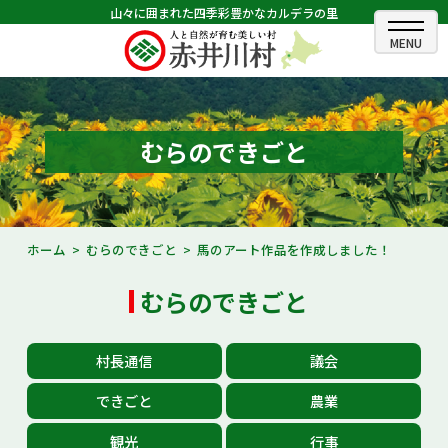
山々に囲まれた四季彩豊かなカルデラの里
ホーム
むらのできごと
むらのできごと
むらのプロフィール
くらしの情報
ホーム
むらのできごと
馬のアート作品を作成しました！
村長室
むらのできごと
ふるさと納税
村長通信
議会
観光・イベント情報
できごと
農業
あかいがわ広報
観光
行事