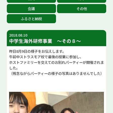
お問い合せ
会議
その他
ふるさと納税
Select Language
▼
2018.08.10
中学生海外研修事業 ～その８～
昨日8月9日の様子をお伝えします。
午前中ストラスモア校で最後の授業に参加し、
ホストファミリーを交えてのお別れパーティーが開催されま
した。
（残念ながらパーティーの様子の写真はありませんでした）