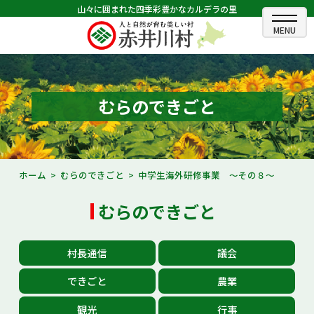
山々に囲まれた四季彩豊かなカルデラの里
ホーム
むらのできごと
むらのできごと
むらのプロフィール
くらしの情報
ホーム
むらのできごと
中学生海外研修事業 ～その８～
村長室
むらのできごと
ふるさと納税
村長通信
議会
観光・イベント情報
できごと
農業
あかいがわ広報
観光
行事