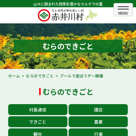
山々に囲まれた四季彩豊かなカルデラの里
ホーム
むらのできごと
むらのできごと
むらのプロフィール
くらしの情報
ホーム
むらのできごと
プールで遊ぼうデー開催
村長室
むらのできごと
ふるさと納税
村長通信
議会
観光・イベント情報
できごと
農業
あかいがわ広報
観光
行事