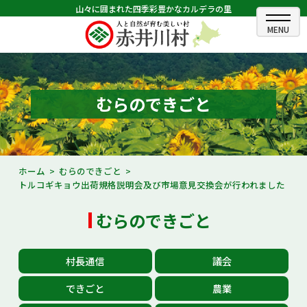
山々に囲まれた四季彩豊かなカルデラの里
ホーム
むらのできごと
むらのできごと
むらのプロフィール
くらしの情報
ホーム
むらのできごと
トルコギキョウ出荷規格説明会及び市場意見交換会が行われました
村長室
むらのできごと
ふるさと納税
観光・イベント情報
村長通信
議会
あかいがわ広報
できごと
農業