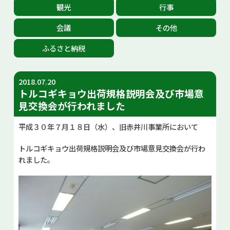
観光
行事
お問い合せ
会議
その他
Select Language
▼
ふるさと納税
2018.07.20
トルコギキョウ出荷規格説明会及び市場意
見交換会が行われました
平成３０年７月１８日（水）、旧赤井川事業所において
トルコギキョウ出荷規格説明会及び市場意見交換会が行わ
れました。