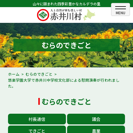
山々に囲まれた四季彩豊かなカルデラの里
ホーム
むらのできごと
むらのできごと
むらのプロフィール
くらしの情報
ホーム
むらのできごと
悠楽学園大学で赤井川中学校文化部による慰問演奏が行われまし
村長室
た。
ふるさと納税
むらのできごと
観光・イベント情報
村長通信
議会
あかいがわ広報
できごと
農業