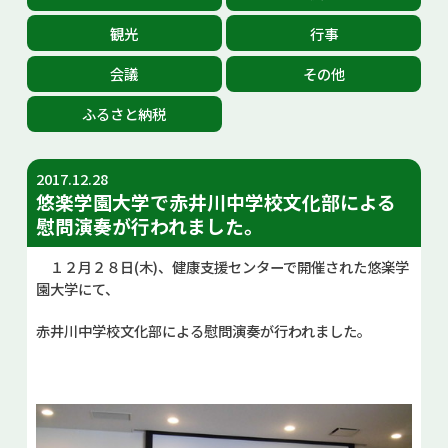
お問い合せ
観光
行事
会議
その他
Select Language
▼
ふるさと納税
2017.12.28
悠楽学園大学で赤井川中学校文化部による
慰問演奏が行われました。
１２月２８日(木)、健康支援センターで開催された悠楽学
園大学にて、
赤井川中学校文化部による慰問演奏が行われました。