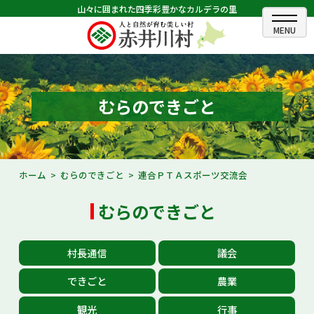
山々に囲まれた四季彩豊かなカルデラの里
ホーム
むらのできごと
むらのできごと
むらのプロフィール
くらしの情報
ホーム
むらのできごと
連合ＰＴＡスポーツ交流会
村長室
むらのできごと
ふるさと納税
村長通信
議会
観光・イベント情報
できごと
農業
あかいがわ広報
観光
行事