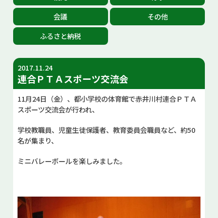
お問い合せ
会議
その他
ふるさと納税
Select Language
▼
2017.11.24
連合ＰＴＡスポーツ交流会
11月24日（金）、都小学校の体育館で赤井川村連合ＰＴＡ
スポーツ交流会が行われ、
学校教職員、児童生徒保護者、教育委員会職員など、約50
名が集まり、
ミニバレーボールを楽しみました。