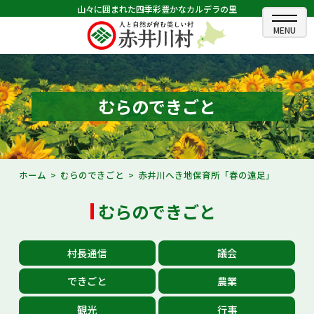
山々に囲まれた四季彩豊かなカルデラの里
ホーム
むらのできごと
むらのできごと
むらのプロフィール
くらしの情報
ホーム
むらのできごと
赤井川へき地保育所「春の遠足」
村長室
むらのできごと
ふるさと納税
村長通信
議会
観光・イベント情報
できごと
農業
あかいがわ広報
観光
行事