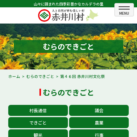
山々に囲まれた四季彩豊かなカルデラの里
ホーム
むらのできごと
むらのできごと
むらのプロフィール
くらしの情報
ホーム
むらのできごと
第４６回 赤井川村文化祭
村長室
むらのできごと
ふるさと納税
村長通信
議会
観光・イベント情報
できごと
農業
あかいがわ広報
観光
行事