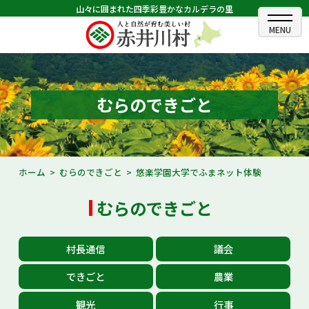
山々に囲まれた四季彩豊かなカルデラの里
ホーム
むらのできごと
むらのできごと
むらのプロフィール
くらしの情報
ホーム
むらのできごと
悠楽学園大学でふまネット体験
村長室
むらのできごと
ふるさと納税
村長通信
議会
観光・イベント情報
できごと
農業
あかいがわ広報
観光
行事