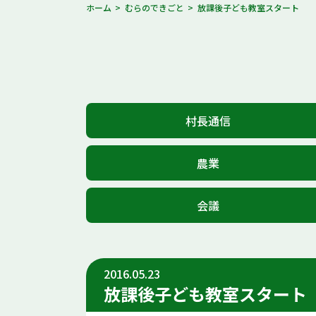
ホーム
むらのできごと
放課後子ども教室スタート
村長通信
農業
会議
2016.05.23
放課後子ども教室スタート