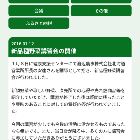
お問い合せ
会議
その他
ふるさと納税
Select Language
▼
2016.01.12
新品種野菜講習会の開催
１月８日に健康支援センターにて渡辺農事株式会社北海道
営業所所長の安達さんを講師として招き、新品種野菜講習
会が行われました。
新顔野菜や珍しい野菜、直売所での心得や売れ筋商品等を
紹介していただき、講習が終了した後は疑問に残ったこと
や興味のあることに対しての質疑応答が行われていまし
た。
今回の講習が少しでも今後の活動に活かせるものであった
なら幸いです。また、当日雪が降る中、多くの方に講習会
に参加していただきありがとうございました。