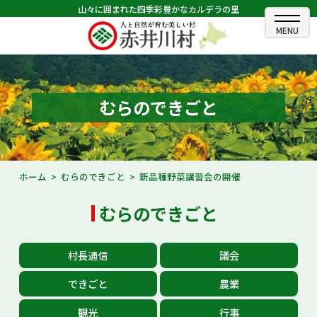
山々に囲まれた四季彩豊かなカルデラの里
ホーム
むらのできごと
むらのできごと
むらのプロフィール
くらしの情報
ホーム
むらのできごと
新品種野菜講習会の開催
村長室
むらのできごと
ふるさと納税
村長通信
議会
観光・イベント情報
できごと
農業
あかいがわ広報
観光
行事