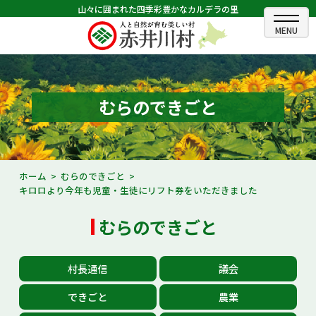
山々に囲まれた四季彩豊かなカルデラの里
ホーム
むらのできごと
むらのできごと
むらのプロフィール
くらしの情報
ホーム
むらのできごと
キロロより今年も児童・生徒にリフト券をいただきました
村長室
むらのできごと
ふるさと納税
観光・イベント情報
村長通信
議会
あかいがわ広報
できごと
農業