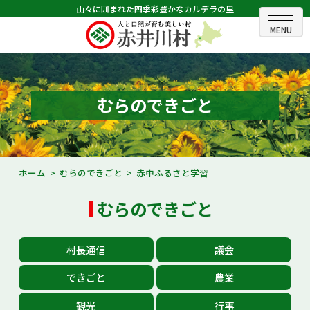
山々に囲まれた四季彩豊かなカルデラの里
ホーム
むらのできごと
むらのできごと
むらのプロフィール
くらしの情報
ホーム
むらのできごと
赤中ふるさと学習
村長室
むらのできごと
ふるさと納税
村長通信
議会
観光・イベント情報
できごと
農業
あかいがわ広報
観光
行事