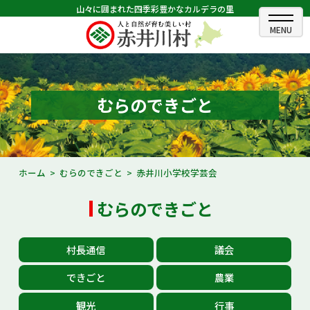
山々に囲まれた四季彩豊かなカルデラの里
ホーム
むらのできごと
むらのできごと
むらのプロフィール
くらしの情報
ホーム
むらのできごと
赤井川小学校学芸会
村長室
むらのできごと
ふるさと納税
村長通信
議会
観光・イベント情報
できごと
農業
あかいがわ広報
観光
行事