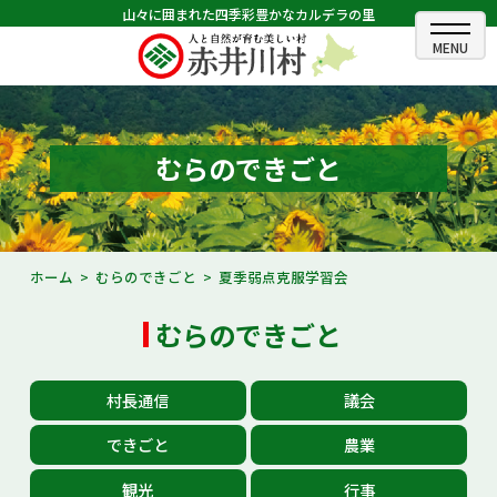
山々に囲まれた四季彩豊かなカルデラの里
ホーム
むらのできごと
むらのできごと
むらのプロフィール
くらしの情報
ホーム
むらのできごと
夏季弱点克服学習会
村長室
むらのできごと
ふるさと納税
村長通信
議会
観光・イベント情報
できごと
農業
あかいがわ広報
観光
行事