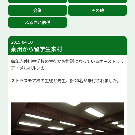
お問い合せ
会議
その他
ふるさと納税
Select Language
▼
2015.04.10
豪州から留学生来村
毎年赤井川中学校の生徒がお世話になっているオーストラリ
ア・メルボルンの
ストラスモア校の生徒と先生、計20名が来村されました。