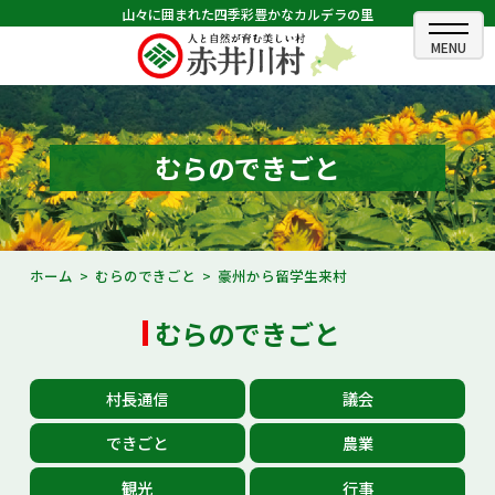
山々に囲まれた四季彩豊かなカルデラの里
ホーム
むらのできごと
むらのできごと
むらのプロフィール
くらしの情報
ホーム
むらのできごと
豪州から留学生来村
村長室
むらのできごと
ふるさと納税
村長通信
議会
観光・イベント情報
できごと
農業
あかいがわ広報
観光
行事