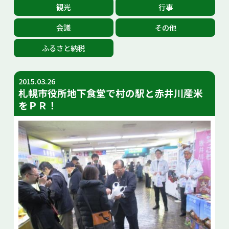
観光
行事
お問い合せ
会議
その他
Select Language
▼
ふるさと納税
2015.03.26
札幌市役所地下食堂で村の駅と赤井川産米
をＰＲ！