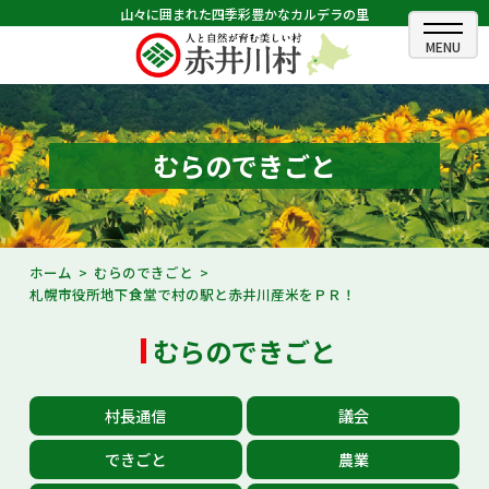
山々に囲まれた四季彩豊かなカルデラの里
ホーム
むらのできごと
むらのできごと
むらのプロフィール
くらしの情報
ホーム
むらのできごと
札幌市役所地下食堂で村の駅と赤井川産米をＰＲ！
村長室
むらのできごと
ふるさと納税
観光・イベント情報
村長通信
議会
あかいがわ広報
できごと
農業