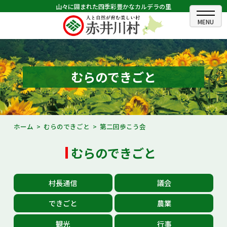
山々に囲まれた四季彩豊かなカルデラの里
ホーム
むらのできごと
むらのできごと
むらのプロフィール
くらしの情報
ホーム
むらのできごと
第二回歩こう会
村長室
むらのできごと
ふるさと納税
村長通信
議会
観光・イベント情報
できごと
農業
あかいがわ広報
観光
行事