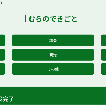
完了
むらのできごと
議会
観光
その他
設完了