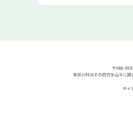
〒046-05
赤井川村はその四方を山々に囲
サイ