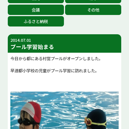
お問い合せ
会議
その他
ふるさと納税
Select Language
▼
2014.07.01
プール学習始まる
今日から都にある村営プールがオープンしました。
早速都小学校の児童がプール学習に訪れました。