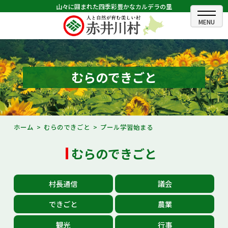
山々に囲まれた四季彩豊かなカルデラの里
ホーム
むらのできごと
むらのできごと
むらのプロフィール
くらしの情報
ホーム
むらのできごと
プール学習始まる
村長室
むらのできごと
ふるさと納税
村長通信
議会
観光・イベント情報
できごと
農業
あかいがわ広報
観光
行事