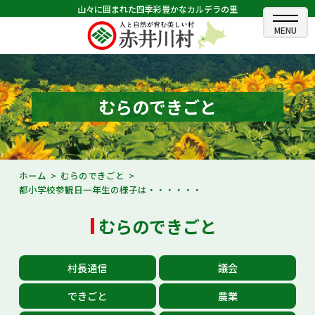
山々に囲まれた四季彩豊かなカルデラの里
ホーム
むらのできごと
むらのできごと
むらのプロフィール
くらしの情報
ホーム
むらのできごと
都小学校参観日一年生の様子は・・・・・・
村長室
むらのできごと
ふるさと納税
観光・イベント情報
村長通信
議会
あかいがわ広報
できごと
農業