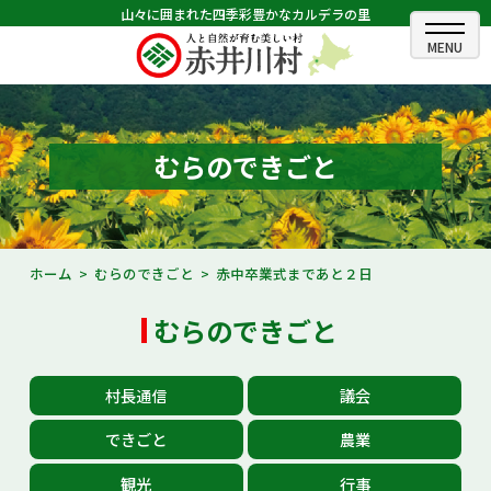
山々に囲まれた四季彩豊かなカルデラの里
ホーム
むらのできごと
むらのできごと
むらのプロフィール
くらしの情報
ホーム
むらのできごと
赤中卒業式まであと２日
村長室
むらのできごと
ふるさと納税
村長通信
議会
観光・イベント情報
できごと
農業
あかいがわ広報
観光
行事