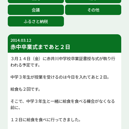
お問い合せ
会議
その他
ふるさと納税
Select Language
▼
2014.03.12
赤中卒業式まであと２日
３月１４日（金）に赤井川中学校卒業証書授与式が執り行
われる予定です。
中学３年生が授業を受けるのは今日を入れてあと２日。
給食も２回です。
そこで、中学３年生と一緒に給食を食べる機会がなくなる
前に、
１２日に給食を食べに行ってきました。