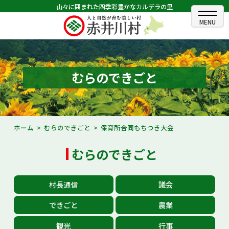
山々に囲まれた四季彩豊かなカルデラの里
ホーム
むらのできごと
むらのできごと
むらのプロフィール
くらしの情報
ホーム
むらのできごと
保育所合同もちつき大会
村長室
むらのできごと
ふるさと納税
村長通信
議会
観光・イベント情報
できごと
農業
あかいがわ広報
観光
行事