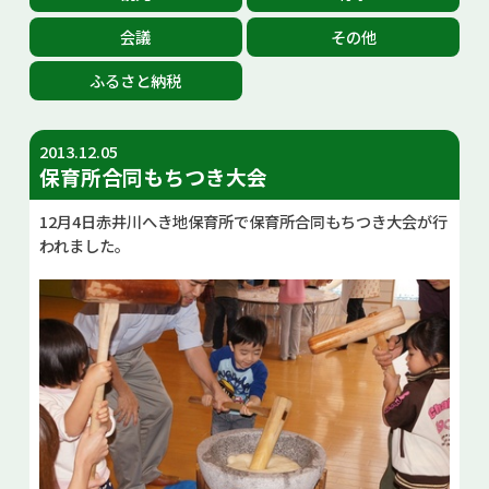
お問い合せ
会議
その他
ふるさと納税
Select Language
▼
2013.12.05
保育所合同もちつき大会
12月4日赤井川へき地保育所で保育所合同もちつき大会が行
われました。