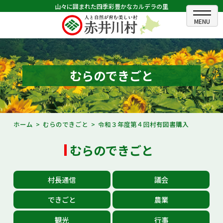
山々に囲まれた四季彩豊かなカルデラの里
ホーム
むらのできごと
むらのできごと
むらのプロフィール
くらしの情報
ホーム
むらのできごと
令和３年度第４回村有図書購入
村長室
むらのできごと
ふるさと納税
村長通信
議会
観光・イベント情報
できごと
農業
あかいがわ広報
観光
行事