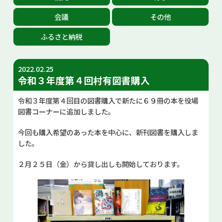
お問い合せ
会議
その他
ふるさと納税
Select Language
▼
2022.02.25
令和３年度第４回村有図書購入
令和３年度第４回目の図書購入で新たに６９冊の本を役場
図書コーナーに追加しました。
今回も購入希望のあった本を中心に、新刊図書を購入しま
した。
２月２５日（金）から貸し出しも開始しております。