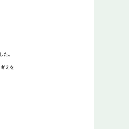
した。
の考えを