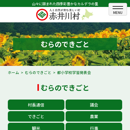
山々に囲まれた四季彩豊かなカルデラの里
ホーム
むらのできごと
むらのできごと
むらのプロフィール
くらしの情報
ホーム
むらのできごと
都小学校学習発表会
村長室
むらのできごと
ふるさと納税
村長通信
議会
観光・イベント情報
できごと
農業
あかいがわ広報
観光
行事