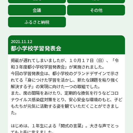
お問い合せ
会議
その他
ふるさと納税
Select Language
▼
2021.11.12
都小学校学習発表会
掲載が遅れてしまいましたが、１０月１７日（日）、「令
和３年度都小学校学習発表会」が実施されました。
今回の学習発表会は、都小学校のグランドデザインで示さ
れてる『身につけた学習を活かし、新たな課題を粘り強く
解決する子』の実現に向けた一つの取組でした。
また、席の間隔をあけたり、定期的な換気を行うなどコロ
ナウイルス感染症対策をとり、安心安全な環境のもと、子ど
もたちが元気に活動する姿を観ていただくことができまし
た。
はじめは、１年生による「開式の言葉」。大きな声でとっ
ても上手に言えました。