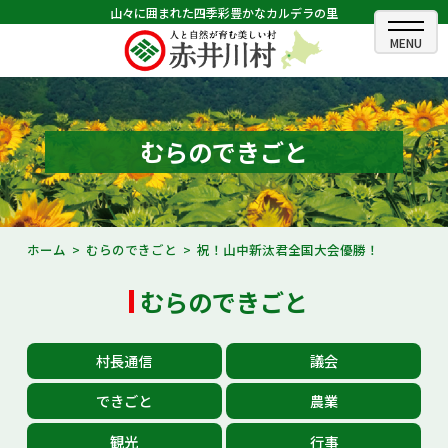
山々に囲まれた四季彩豊かなカルデラの里
ホーム
むらのできごと
むらのできごと
むらのプロフィール
くらしの情報
ホーム
むらのできごと
祝！山中新汰君全国大会優勝！
村長室
むらのできごと
ふるさと納税
村長通信
議会
観光・イベント情報
できごと
農業
あかいがわ広報
観光
行事