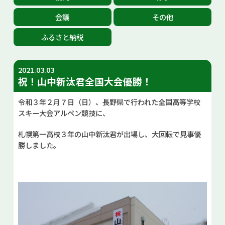
お問い合せ
会議
その他
ふるさと納税
Select Language
▼
2021.03.03
祝！山中新汰君全国大会優勝！
令和３年２月７日（日）、長野県で行われた全国高等学校
スキー大会アルペン競技に、
札幌第一高校３年の山中新汰君が出場し、大回転で見事優
勝しました。