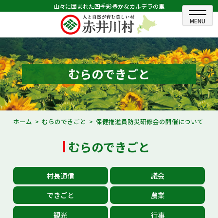
山々に囲まれた四季彩豊かなカルデラの里
ホーム
むらのできごと
むらのできごと
むらのプロフィール
くらしの情報
ホーム
むらのできごと
保健推進員防災研修会の開催について
村長室
むらのできごと
ふるさと納税
村長通信
議会
観光・イベント情報
できごと
農業
あかいがわ広報
観光
行事