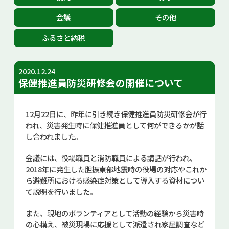
お問い合せ
会議
その他
ふるさと納税
Select Language
▼
2020.12.24
保健推進員防災研修会の開催について
12月22日に、昨年に引き続き保健推進員防災研修会が行
われ、災害発生時に保健推進員として何ができるかが話
し合われました。
会議には、役場職員と消防職員による講話が行われ、
2018年に発生した胆振東部地震時の役場の対応やこれか
ら避難所における感染症対策として導入する資材につい
て説明を行いました。
また、現地のボランティアとして活動の経験から災害時
の心構え、被災現場に応援として派遣され家屋調査など