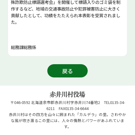
殊詐欺防止標語選考会」を開催して標語入りのゴミ袋を制
作するなど、地域の交通事故防止や犯罪被害防止に大きく
貢献したとして、功績をたたえられ本表彰を受賞されまし
た。
総務課総務係
戻る
〒046-0592 北海道余市郡赤井川村字赤井川74番地2 TEL0135-34-
6211 FAX0135-34-6644
赤井川村はその四方を山々に囲まれた「カルデラ」の里。さわやか
な風が吹き渡るこの里には、人々の情熱とパワーがあふれていま
す。