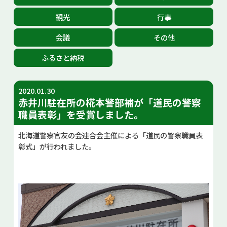
お問い合せ
観光
行事
会議
その他
Select Language
▼
ふるさと納税
2020.01.30
赤井川駐在所の椛本警部補が「道民の警察
職員表彰」を受賞しました。
北海道警察官友の会連合会主催による「道民の警察職員表
彰式」が行われました。