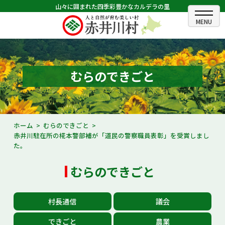
山々に囲まれた四季彩豊かなカルデラの里
ホーム
むらのできごと
むらのできごと
むらのプロフィール
くらしの情報
ホーム
むらのできごと
赤井川駐在所の椛本警部補が「道民の警察職員表彰」を受賞しまし
村長室
た。
ふるさと納税
むらのできごと
観光・イベント情報
村長通信
議会
あかいがわ広報
できごと
農業