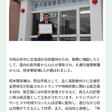
令和元年中に北海道の治安維持のため、勤務に精励したと
して、道内の各所属から10人が表彰され、札幌方面警察署
からは、椛本警部補1人が選ばれました。
椛本警部補は、駐在所長として、主に高齢者向けに交通安
全啓発文が記載されたトランプや特殊詐欺に関わる紙芝居
を自作。紙芝居には村民を登場させるなど、見る人の記憶
に残る紙芝居として工夫がされています。トランプはデイ
サービスや地域サロンたんぽぽ等に配布し、遊びながら防
止対策ができるとして好評。また、自治体と連携し、「特