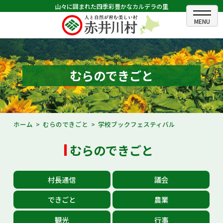
山々に囲まれた四季彩豊かなカルデラの里
ホーム
むらのできごと
むらのできごと
むらのプロフィール
くらしの情報
ホーム
むらのできごと
学校ブックフェスティバル
村長室
むらのできごと
ふるさと納税
村長通信
議会
観光・イベント情報
できごと
農業
あかいがわ広報
観光
行事