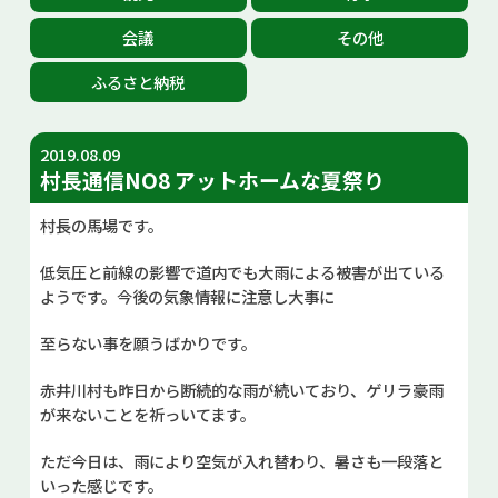
お問い合せ
会議
その他
ふるさと納税
Select Language
▼
2019.08.09
村長通信NO8 アットホームな夏祭り
村長の馬場です。
低気圧と前線の影響で道内でも大雨による被害が出ている
ようです。今後の気象情報に注意し大事に
至らない事を願うばかりです。
赤井川村も昨日から断続的な雨が続いており、ゲリラ豪雨
が来ないことを祈っいてます。
ただ今日は、雨により空気が入れ替わり、暑さも一段落と
いった感じです。