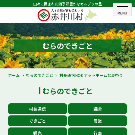
山々に囲まれた四季彩豊かなカルデラの里
ホーム
むらのできごと
むらのできごと
むらのプロフィール
くらしの情報
ホーム
むらのできごと
村長通信NO8 アットホームな夏祭り
村長室
むらのできごと
ふるさと納税
村長通信
議会
観光・イベント情報
できごと
農業
あかいがわ広報
観光
行事