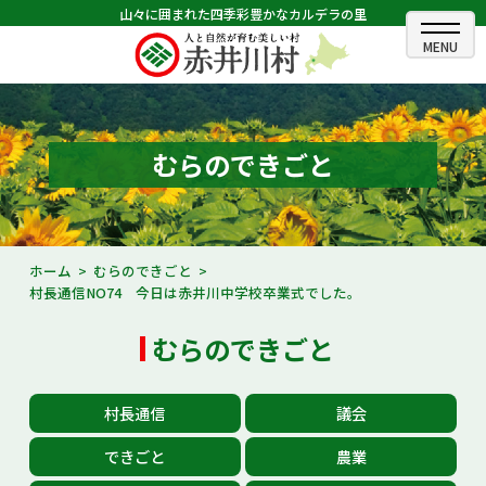
山々に囲まれた四季彩豊かなカルデラの里
ホーム
むらのできごと
むらのできごと
むらのプロフィール
くらしの情報
ホーム
むらのできごと
村長通信NO74 今日は赤井川中学校卒業式でした。
村長室
むらのできごと
ふるさと納税
観光・イベント情報
村長通信
議会
あかいがわ広報
できごと
農業