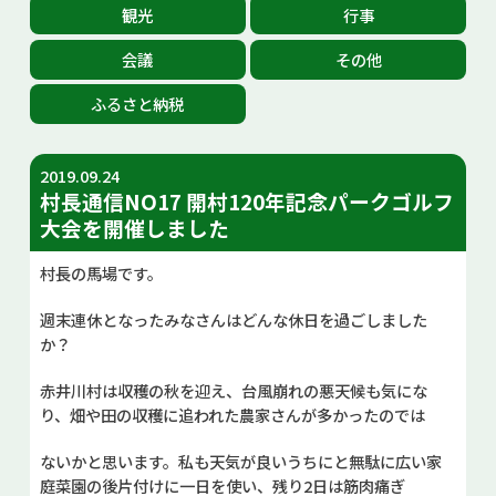
観光
行事
お問い合せ
会議
その他
Select Language
▼
ふるさと納税
2019.09.24
村長通信NO17 開村120年記念パークゴルフ
大会を開催しました
村長の馬場です。
週末連休となったみなさんはどんな休日を過ごしました
か？
赤井川村は収穫の秋を迎え、台風崩れの悪天候も気にな
り、畑や田の収穫に追われた農家さんが多かったのでは
ないかと思います。私も天気が良いうちにと無駄に広い家
庭菜園の後片付けに一日を使い、残り2日は筋肉痛ぎ