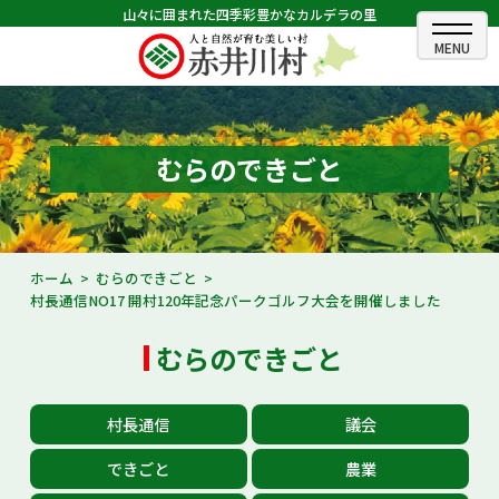
山々に囲まれた四季彩豊かなカルデラの里
ホーム
むらのできごと
むらのできごと
むらのプロフィール
くらしの情報
ホーム
むらのできごと
村長通信NO17 開村120年記念パークゴルフ大会を開催しました
村長室
むらのできごと
ふるさと納税
観光・イベント情報
村長通信
議会
あかいがわ広報
できごと
農業