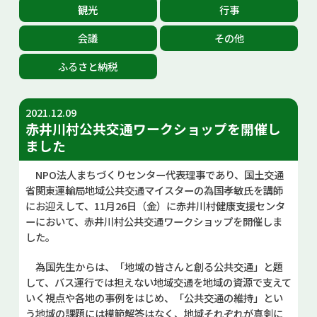
観光
行事
お問い合せ
会議
その他
Select Language
▼
ふるさと納税
2021.12.09
赤井川村公共交通ワークショップを開催し
ました
NPO法人まちづくりセンター代表理事であり、国土交通
省関東運輸局地域公共交通マイスターの為国孝敏氏を講師
にお迎えして、11月26日（金）に赤井川村健康支援センタ
ーにおいて、赤井川村公共交通ワークショップを開催しま
した。
為国先生からは、「地域の皆さんと創る公共交通」と題
して、バス運行では担えない地域交通を地域の資源で支えて
いく視点や各地の事例をはじめ、「公共交通の維持」とい
う地域の課題には模範解答はなく、地域それぞれが真剣に