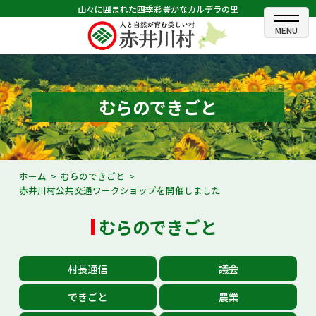
山々に囲まれた四季彩豊かなカルデラの里
ホーム
むらのできごと
むらのできごと
むらのプロフィール
くらしの情報
ホーム
むらのできごと
赤井川村公共交通ワークショップを開催しました
村長室
むらのできごと
ふるさと納税
観光・イベント情報
村長通信
議会
あかいがわ広報
できごと
農業