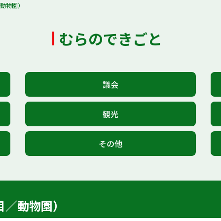
／動物園）
むらのできごと
議会
観光
その他
目／動物園）