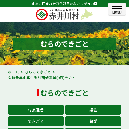
山々に囲まれた四季彩豊かなカルデラの里
ホーム
むらのできごと
むらのできごと
むらのプロフィール
くらしの情報
ホーム
むらのできごと
令和元年中学生海外研修事業(9日)その2
村長室
むらのできごと
ふるさと納税
観光・イベント情報
村長通信
議会
あかいがわ広報
できごと
農業