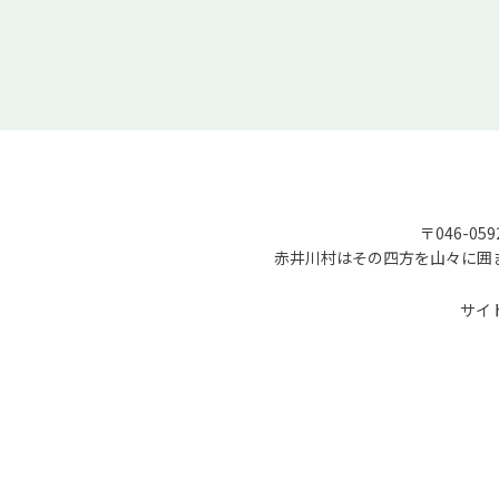
〒046-05
赤井川村はその四方を山々に囲
サイ