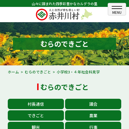
山々に囲まれた四季彩豊かなカルデラの里
ホーム
むらのできごと
むらのできごと
むらのプロフィール
くらしの情報
ホーム
むらのできごと
小学校3・４年社会科見学
村長室
むらのできごと
ふるさと納税
村長通信
議会
観光・イベント情報
できごと
農業
あかいがわ広報
観光
行事