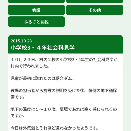
お問い合せ
会議
その他
ふるさと納税
Select Language
▼
2015.10.23
小学校3・４年社会科見学
１０月２３日、村内２校の小学校3・4年生の社会科見学が
村内で行われました。
児童が最初に訪れたのは落合ダム。
役場の担当者から施設の説明を受けた後、恒例の地下道探
索です。
地下の温度は５～１０度。夏場であれば寒く感じられるの
ですが、
今日は外気温とそれほど違わなかったようです。