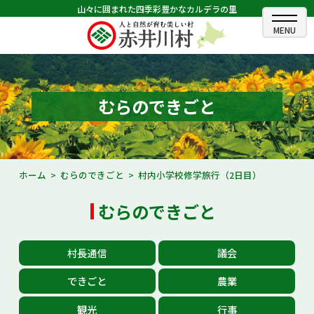
山々に囲まれた四季彩豊かなカルデラの里
ホーム
むらのできごと
むらのできごと
むらのプロフィール
くらしの情報
ホーム
むらのできごと
村内小学校修学旅行（2日目）
村長室
むらのできごと
ふるさと納税
村長通信
議会
観光・イベント情報
できごと
農業
あかいがわ広報
観光
行事